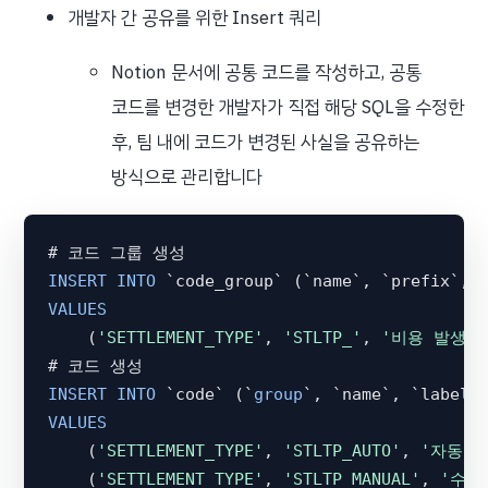
개발자 간 공유를 위한 Insert 쿼리
Notion 문서에 공통 코드를 작성하고, 공통
코드를 변경한 개발자가 직접 해당 SQL을 수정한
후, 팀 내에 코드가 변경된 사실을 공유하는
방식으로 관리합니다
INSERT INTO
VALUES
    (
'SETTLEMENT_TYPE'
, 
'STLTP_'
, 
'비용 발생 
INSERT INTO
 `code` (`
group
`, `name`, `label`
VALUES
    (
'SETTLEMENT_TYPE'
, 
'STLTP_AUTO'
, 
'자동'
,
    (
'SETTLEMENT_TYPE'
, 
'STLTP_MANUAL'
, 
'수동