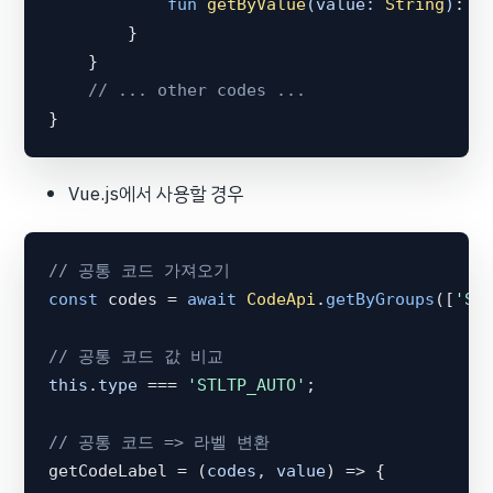
fun
getByValue
(value: 
String
)
: S
        }

    }

// ... other codes ...
Vue.js에서 사용할 경우
// 공통 코드 가져오기
const
 codes = 
await
CodeApi
.
getByGroups
([
'SE
// 공통 코드 값 비교
this
.
type
 === 
'STLTP_AUTO'
;

// 공통 코드 => 라벨 변환
getCodeLabel = 
(
codes, value
) =>
 {
